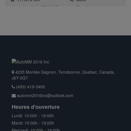
2.0L 4 Cyl. ATK IVCT
Traction avant
HEV
Hayon
Hybride
4235 Montée Gagnon, Terrebonne, Quebec, Canada,
J6Y 0G7
(450) 419-3400
automm2016inc@outlook.com
Heures d'ouverture
Lundi: 10:00h - 19:00h
$ 5,995.00
Mardi: 10:00h - 19:00h
2017
Mercredi: 10:00h - 19:00h