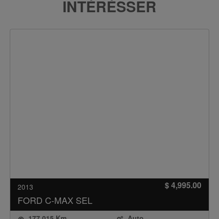
INTÉRÉSSER
$ 4,995.00
2013
FORD
C-MAX SEL
177,015 Km
Auto