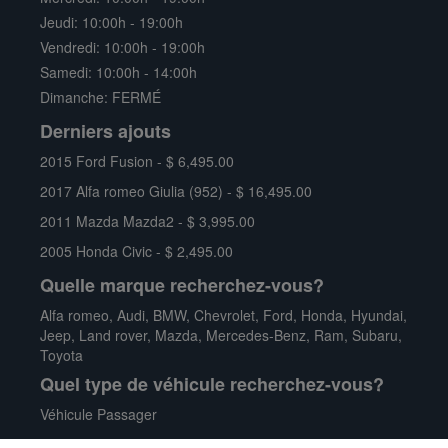
HYUNDAI
ACCENT SE
Jeudi: 10:00h - 19:00h
45,357 Km
Manuelle
Vendredi: 10:00h - 19:00h
1.6L 4 Cyl. DOHC
Traction avant
Samedi: 10:00h - 14:00h
GDI: Gasoline Direct
Hayon
Essence
Dimanche: FERMÉ
Injection - GAMMA
Derniers ajouts
NOUVEAU
2015 Ford Fusion - $ 6,495.00
2017 Alfa romeo Giulia (952) - $ 16,495.00
2011 Mazda Mazda2 - $ 3,995.00
2005 Honda Civic - $ 2,495.00
Quelle marque recherchez-vous?
Alfa romeo
,
Audi
,
BMW
,
Chevrolet
,
Ford
,
Honda
,
Hyundai
,
Jeep
,
Land rover
,
Mazda
,
Mercedes-Benz
,
Ram
,
Subaru
,
Toyota
Quel type de véhicule recherchez-vous?
Véhicule Passager