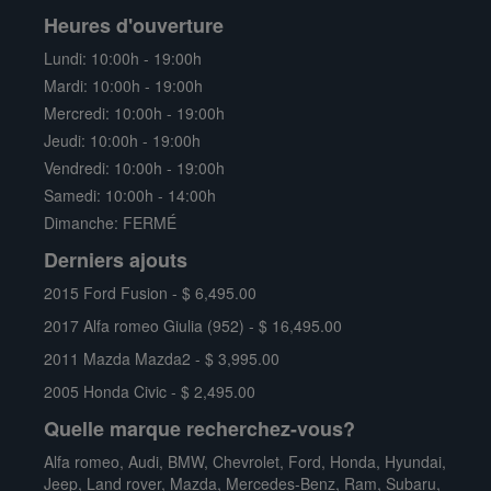
Heures d'ouverture
Lundi: 10:00h - 19:00h
$ 16,495.00
Mardi: 10:00h - 19:00h
2017
ALFA ROMEO
Mercredi: 10:00h - 19:00h
GIULIA (952) TI Q4
Jeudi: 10:00h - 19:00h
104,357 Km
Auto
Vendredi: 10:00h - 19:00h
2.0L 4 Cyl.
Traction intégrale
Samedi: 10:00h - 14:00h
Berline / 4 Portes
Essence
Dimanche: FERMÉ
Derniers ajouts
NOUVEAU
2015 Ford Fusion - $ 6,495.00
2017 Alfa romeo Giulia (952) - $ 16,495.00
2011 Mazda Mazda2 - $ 3,995.00
2005 Honda Civic - $ 2,495.00
Quelle marque recherchez-vous?
Alfa romeo
,
Audi
,
BMW
,
Chevrolet
,
Ford
,
Honda
,
Hyundai
,
Jeep
,
Land rover
,
Mazda
,
Mercedes-Benz
,
Ram
,
Subaru
,