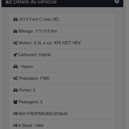
Détails du véhicule
2013
Ford
C-max SEL
Mileage:
177,015 Km
Moteur:
2.0L 4 cyl. ATK IVCT HEV
Carburant:
Hybrid
:
Hayon
Propulsion:
FWD
Portes:
5
Passagers:
5
NIV:1FADP5BU8DL553645
# Stock:
1689