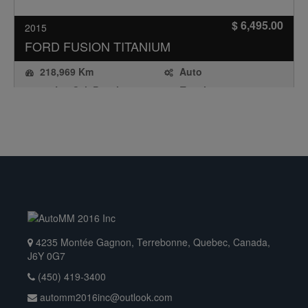
$ 6,495.00
2015
FORD
FUSION TITANIUM
218,969 Km
Auto
2.0L 4 Cyl. Premium
Traction avant
Fuel
Berline / 4 Portes
Essence
NOUVEAU
4235 Montée Gagnon, Terrebonne, Quebec, Canada,
J6Y 0G7
(450) 419-3400
automm2016inc@outlook.com