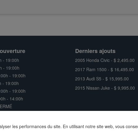
ouverture
Derniers ajouts
h - 19:00h
2005 Honda Civic - $ 2,495.00
h - 19:00h
2017 Ram 1500 - $ 16,495.00
:00h - 19:00h
2013 Audi S5 - $ 15,995.00
h - 19:00h
2015 Nissan Juke - $ 9,995.00
:00h - 19:00h
0h - 14:00h
FERMÉ
nalyser les performances du site. En utilisant notre site web, vous conse
Site web concessionnaire auto