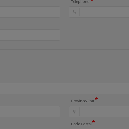
*
Téléphone
*
Province/État
*
Code Postal