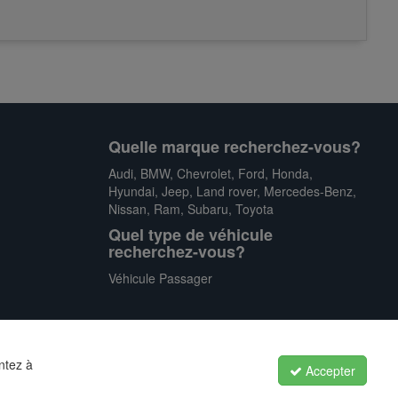
Quelle marque recherchez-vous?
Audi
,
BMW
,
Chevrolet
,
Ford
,
Honda
,
Hyundai
,
Jeep
,
Land rover
,
Mercedes-Benz
,
Nissan
,
Ram
,
Subaru
,
Toyota
Quel type de véhicule
recherchez-vous?
Véhicule Passager
ntez à
Accepter
Politique de confidentialité
|
Conditions générales