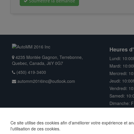
Soumettre la demande
Heures d'
4235 Montée Gagnon, Terrebonne,
Lundi: 10:00
Quebec, Canada, J6Y 0G7
Mardi: 10:00
(450) 419-3400
Mercredi: 10
Jeudi: 10:00
automm2016inc@outlook.com
Vendredi: 10
Samedi: 10:0
Dimanche: 
Ce site utilise des cookies afin d'améliorer votre expérience et a
Droits d'auteur © 2026 AutoMM 2016 Inc | Tous droits réservés |
l'utilisation de ces cookies.
par
AutoPro.io