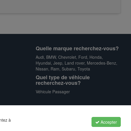
Quelle marque recherchez-vous?
Audi
,
BMW
,
Chevrolet
,
Ford
,
Honda
,
Hyundai
,
Jeep
,
Land rover
,
Mercedes-Benz
,
Nissan
,
Ram
,
Subaru
,
Toyota
Quel type de véhicule
recherchez-vous?
Véhicule Passager
ntez à
Accepter
Politique de confidentialité
|
Conditions générales