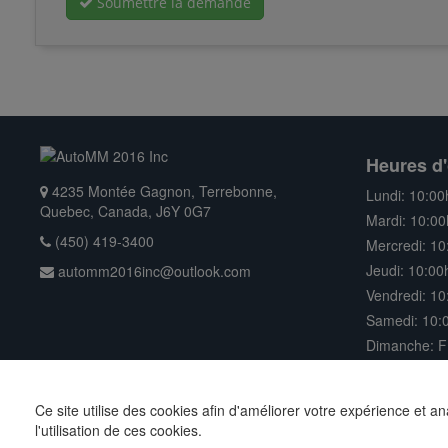
Soumettre la demande
Heures d'
4235 Montée Gagnon, Terrebonne,
Lundi: 10:00
Quebec, Canada, J6Y 0G7
Mardi: 10:00
(450) 419-3400
Mercredi: 10
Jeudi: 10:00
automm2016inc@outlook.com
Vendredi: 10
Samedi: 10:0
Dimanche: 
Ce site utilise des cookies afin d'améliorer votre expérience et a
Droits d'auteur © 2026 AutoMM 2016 Inc | Tous droits réservés |
l'utilisation de ces cookies.
par
AutoPro.io