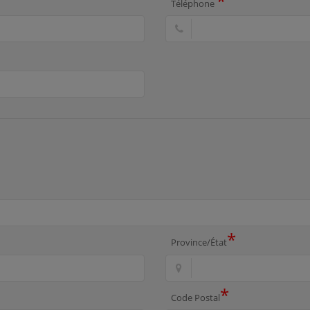
*
Téléphone
*
Province/État
*
Code Postal