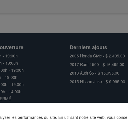
ouverture
Derniers ajouts
h - 19:00h
2005 Honda Civic - $ 2,495.00
h - 19:00h
2017 Ram 1500 - $ 16,495.00
:00h - 19:00h
2013 Audi S5 - $ 15,995.00
h - 19:00h
2015 Nissan Juke - $ 9,995.00
:00h - 19:00h
0h - 14:00h
FERMÉ
nalyser les performances du site. En utilisant notre site web, vous conse
Site web concessionnaire auto