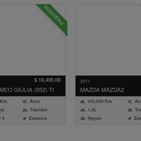
NOUVEAU
$ 16,495.00
2011
OMEO
GIULIA (952) TI
MAZDA
MAZDA2
 Km
Auto
152,090 Km
Au
yl.
Traction
1.5L
Tr
intégrale
avant
/ 4
Essence
Hayon
Es