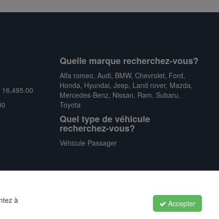
Quelle marque recherchez-vous?
Alfa romeo
,
Audi
,
BMW
,
Chevrolet
,
Ford
,
Honda
,
Hyundai
,
Jeep
,
Land rover
,
Mazda
,
$ 16,495.00
Mercedes-Benz
,
Nissan
,
Ram
,
Subaru
,
00
Toyota
Quel type de véhicule
recherchez-vous?
Véhicule Passager
ntez à
Accepter
Politique de confidentialité
|
Conditions générales