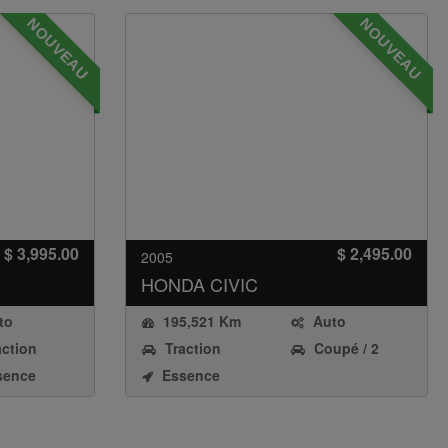
NOUVEAU
NOUVEAU
$ 3,995.00
$ 2,495.00
2005
HONDA
CIVIC
to
195,521 Km
Auto
action
Traction
Coupé / 2
avant
Portes
sence
Essence