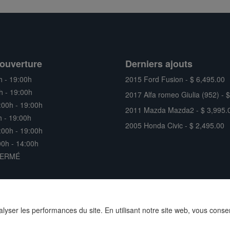
ouverture
Derniers ajouts
h - 19:00h
2015 Ford Fusion - $ 6,495.00
h - 19:00h
2017 Alfa romeo Giulia (952) - 
:00h - 19:00h
2011 Mazda Mazda2 - $ 3,995.
h - 19:00h
2005 Honda Civic - $ 2,495.00
:00h - 19:00h
0h - 14:00h
FERMÉ
nalyser les performances du site. En utilisant notre site web, vous conse
Site web concessionnaire auto