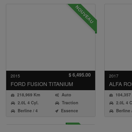
NOUVEAU
$ 6,495.00
2015
2017
FORD
FUSION TITANIUM
ALFA R
Q4
218,969 Km
Auto
104,357
2.0L 4 Cyl.
Traction
2.0L 4 C
Premium Fuel
avant
Berline / 4
Essence
Berline 
Portes
Portes