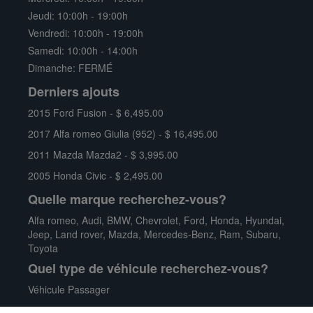
HYUNDAI
SONATA MIDDLE-LOW LEVEL
Jeudi: 10:00h - 19:00h
158,000 Km
Auto
Vendredi: 10:00h - 19:00h
2.4L 4 Cyl. DOHC
Traction avant
Samedi: 10:00h - 14:00h
Berline / 4 Portes
Essence
Dimanche: FERMÉ
Derniers ajouts
NOUVEAU
2015 Ford Fusion - $ 6,495.00
2017 Alfa romeo Giulia (952) - $ 16,495.00
2011 Mazda Mazda2 - $ 3,995.00
2005 Honda Civic - $ 2,495.00
Quelle marque recherchez-vous?
Alfa romeo
,
Audi
,
BMW
,
Chevrolet
,
Ford
,
Honda
,
Hyundai
,
Jeep
,
Land rover
,
Mazda
,
Mercedes-Benz
,
Ram
,
Subaru
,
Toyota
Quel type de véhicule recherchez-vous?
Véhicule Passager