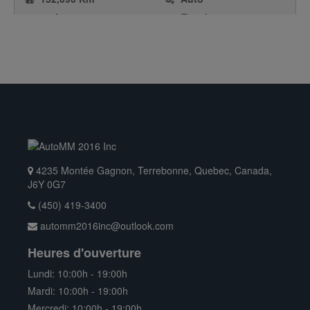
1.5L
Traction avant
Hayon
Essence
4235 Montée Gagnon, Terrebonne, Quebec, Canada,
J6Y 0G7
(450) 419-3400
automm2016inc@outlook.com
Heures d'ouverture
Lundi: 10:00h - 19:00h
$ 3,495.00
Mardi: 10:00h - 19:00h
2011
Mercredi: 10:00h - 19:00h