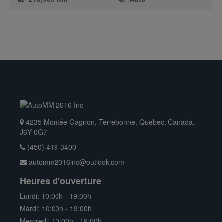
2.0L 4 Cyl. Premium
Traction avant
Fuel
Berline / 4 Portes
Essence
NOUVEAU
4235 Montée Gagnon, Terrebonne, Quebec, Canada,
J6Y 0G7
(450) 419-3400
automm2016inc@outlook.com
Heures d'ouverture
Lundi: 10:00h - 19:00h
$ 16,495.00
Mardi: 10:00h - 19:00h
2017
Mercredi: 10:00h - 19:00h