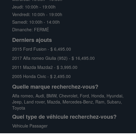
ALFA ROMEO
GIULIA (952) TI Q4
Jeudi: 10:00h - 19:00h
104,357 Km
Auto
Vendredi: 10:00h - 19:00h
2.0L 4 Cyl.
Traction intégrale
Samedi: 10:00h - 14:00h
Berline / 4 Portes
Essence
Dimanche: FERMÉ
Derniers ajouts
NOUVEAU
2015 Ford Fusion - $ 6,495.00
2017 Alfa romeo Giulia (952) - $ 16,495.00
2011 Mazda Mazda2 - $ 3,995.00
2005 Honda Civic - $ 2,495.00
Quelle marque recherchez-vous?
Alfa romeo
,
Audi
,
BMW
,
Chevrolet
,
Ford
,
Honda
,
Hyundai
,
Jeep
,
Land rover
,
Mazda
,
Mercedes-Benz
,
Ram
,
Subaru
,
Toyota
Quel type de véhicule recherchez-vous?
Véhicule Passager