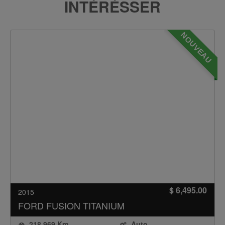
INTÉRÉSSER
NOUVEAU
$ 6,495.00
2015
FORD
FUSION TITANIUM
218,969 Km
Auto